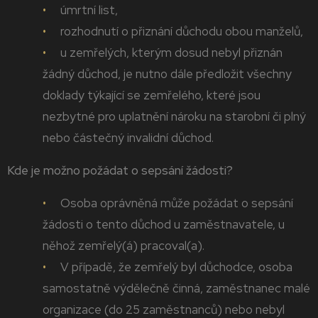
úmrtní list,
rozhodnutí o přiznání důchodu obou manželů,
u zemřelých, kterým dosud nebyl přiznán
žádný důchod, je nutno dále předložit všechny
doklady týkající se zemřelého, které jsou
nezbytné pro uplatnění nároku na starobní či plný
nebo částečný invalidní důchod.
Kde je možno požádat o sepsání žádosti?
Osoba oprávněná může požádat o sepsání
žádosti o tento důchod u zaměstnavatele, u
něhož zemřelý(á) pracoval(a).
V případě, že zemřelý byl důchodce, osoba
samostatně výdělečně činná, zaměstnanec malé
organizace (do 25 zaměstnanců) nebo nebyl