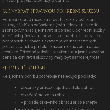
si zvolili pro případ, že dojde k umrtí.
JAK VYBRAT SPRÁVNOU POHŘEBNÍ SLUŽBU
Pohřební obřad může zajišťovat jakákoliv pohřební
služba, záleží jen na Vašem výběru. Neexistuje totiž
žádná povinnost sjednávat si pohřeb u pohřební služby,
která byla přivolána k odvozu zesnulého. Informace o
pohřebních službách získáte z jejich internetových
prezentací nebo při telefonickém rozhovoru a osobní
schůzce. Příjemné jednání, otevřenost a jasná konečná
cena za konkrétní služby by měly být samozřejmostí.
SJEDNÁNÍ POHŘBU
Ke sjednání pohřbu potřebuje následující podklady:
občanský průkaz objednavatele pohřbu
oblečení pro zesnulého
v případě církevního obřadu si dojednejte
termín s knězem sami, nebo Vám budeme