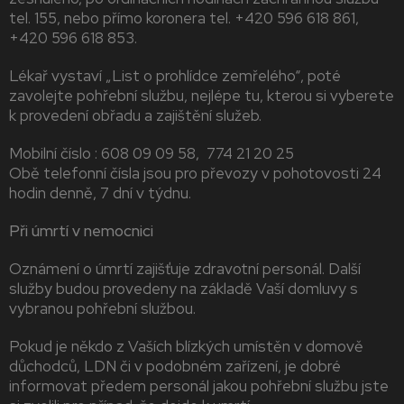
tel. 155, nebo přímo koronera tel. +420 596 618 861,
+420 596 618 853.
Lékař vystaví „List o prohlídce zemřelého“, poté
zavolejte pohřební službu, nejlépe tu, kterou si vyberete
k provedení obřadu a zajištění služeb.
Mobilní číslo : 608 09 09 58, 774 21 20 25
Obě telefonní čísla jsou pro převozy v pohotovosti 24
hodin denně, 7 dní v týdnu.
Při úmrtí v nemocnici
Oznámení o úmrtí zajišťuje zdravotní personál. Další
služby budou provedeny na základě Vaší domluvy s
vybranou pohřební službou.
Pokud je někdo z Vaších blízkých umístěn v domově
důchodců, LDN či v podobném zařízení, je dobré
informovat předem personál jakou pohřební službu jste