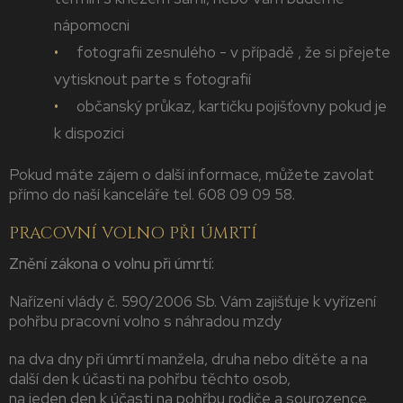
nápomocni
fotografii zesnulého - v případě , že si přejete
vytisknout parte s fotografií
občanský průkaz, kartičku pojišťovny pokud je
k dispozici
Pokud máte zájem o další informace, můžete zavolat
přímo do naší kanceláře tel. 608 09 09 58.
PRACOVNÍ VOLNO PŘI ÚMRTÍ
Znění zákona o volnu při úmrtí:
Nařízení vlády č. 590/2006 Sb. Vám zajišťuje k vyřízení
pohřbu pracovní volno s náhradou mzdy
na dva dny při úmrtí manžela, druha nebo dítěte a na
další den k účasti na pohřbu těchto osob,
na jeden den k účasti na pohřbu rodiče a sourozence,