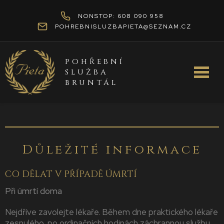
NONSTOP: 608 090 958
POHREBNISLUZBAPIETA@SEZNAM.CZ
POHŘEBNÍ
SLUŽBA
BRUNTÁL
Důležité informace
CO DĚLAT V PŘÍPADĚ ÚMRTÍ
Při úmrtí doma
Nejdříve zavolejte lékaře. Během dne praktického lékaře
zesnulého, po ordinačních hodinách záchrannou službu