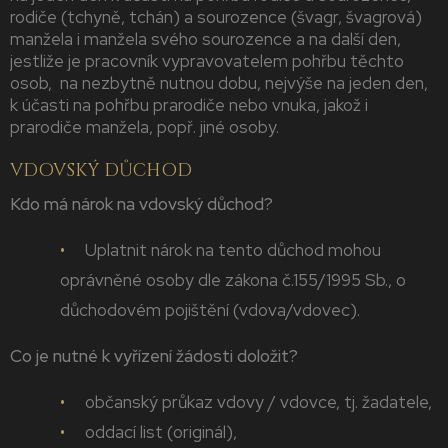
rodiče (tchyně, tchán) a sourozence (švagr, švagrová)
manžela i manžela svého sourozence a na další den,
jestliže je pracovník vypravovatelem pohřbu těchto
osob, na nezbytně nutnou dobu, nejvýše na jeden den,
k účasti na pohřbu prarodiče nebo vnuka, jakož i
prarodiče manžela, popř. jiné osoby.
VDOVSKÝ DŮCHOD
Kdo má nárok na vdovský důchod?
Uplatnit nárok na tento důchod mohou
oprávněné osoby dle zákona č.155/1995 Sb., o
důchodovém pojištění (vdova/vdovec).
Co je nutné k vyřízení žádosti doložit?
občanský průkaz vdovy / vdovce, tj. žadatele,
oddací list (originál),