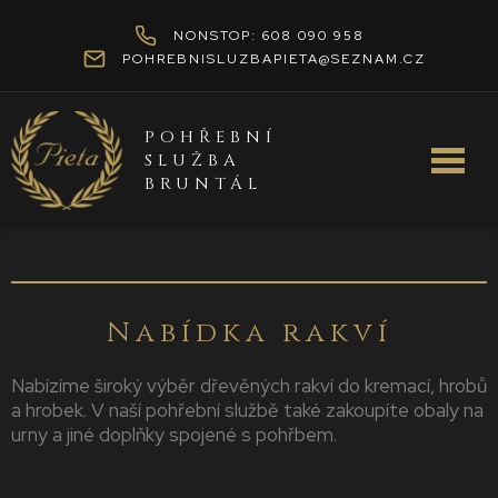
NONSTOP: 608 090 958
POHREBNISLUZBAPIETA@SEZNAM.CZ
POHŘEBNÍ
SLUŽBA
BRUNTÁL
Nabídka rakví
Nabízíme široký výběr dřevěných rakví do kremací, hrobů
a hrobek. V naší pohřební službě také zakoupíte obaly na
urny a jiné doplňky spojené s pohřbem.