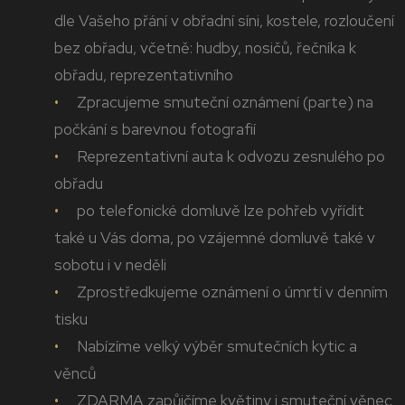
dle Vašeho přání v obřadní síni, kostele, rozloučení
bez obřadu, včetně: hudby, nosičů, řečníka k
obřadu, reprezentativního
Zpracujeme smuteční oznámení (parte) na
počkání s barevnou fotografií
Reprezentativní auta k odvozu zesnulého po
obřadu
po telefonické domluvě lze pohřeb vyřídit
také u Vás doma, po vzájemné domluvě také v
sobotu i v neděli
Zprostředkujeme oznámení o úmrtí v denním
tisku
Nabízíme velký výběr smutečních kytic a
věnců
ZDARMA zapůjčíme květiny i smuteční věnec