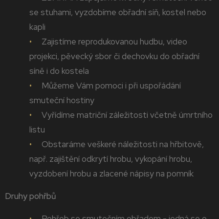
se stuhami, vyzdobíme obřadní síň, kostel nebo
kapli
Zajistíme reprodukovanou hudbu, video
projekci, pěvecký sbor či dechovku do obřadní
síně i do kostela
Můžeme Vám pomoci i při uspořádání
smuteční hostiny
Vyřídíme matriční záležitosti včetně úmrtního
listu
Obstaráme veškeré náležitosti na hřbitově,
např. zajištění odkrytí hrobu, vykopání hrobu,
vyzdobení hrobu a zlacené nápisy na pomník
Druhy pohřbů
Pohřeb se smutečním obřadem - jedná se o