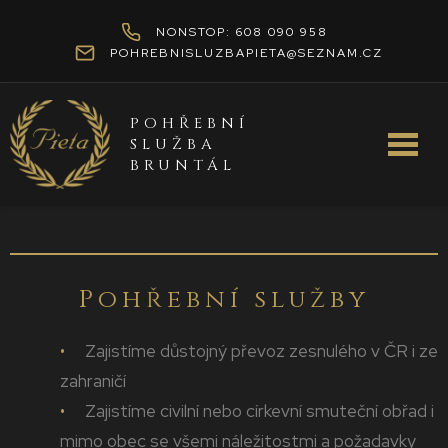
NONSTOP: 608 090 958
POHREBNISLUZBAPIETA@SEZNAM.CZ
POHŘEBNÍ
SLUŽBA
BRUNTÁL
Pohřební služby
Zajistíme důstojný převoz zesnulého v ČR i ze
zahraničí
Zajistíme civilní nebo církevní smuteční obřad i
mimo obec se všemi náležitostmi a požadavky