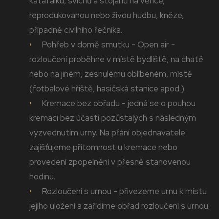
katafalku, svícnů a stojanů na věnce,
reprodukovanou nebo živou hudbu, kněze,
případně civilního řečníka.
Pohřeb v domě smutku - Open air -
rozloučení proběhne v místě bydliště, na chatě
nebo na jiném, zesnulému oblíbeném, místě
(fotbalové hřiště, hasičská stanice apod.).
Kremace bez obřadu - jedná se o pouhou
kremaci bez účasti pozůstalých s následným
vyzvednutím urny. Na přání objednavatele
zajišťujeme přítomnost u kremace nebo
provedení zpopelnění v přesně stanovenou
hodinu.
Rozloučení s urnou - přivezeme urnu k místu
jejího uložení a zařídíme obřad rozloučení s urnou.